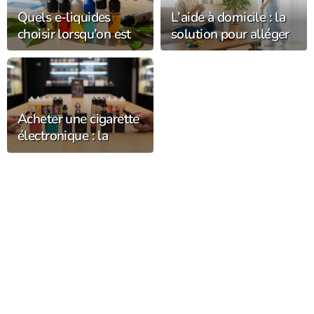
Quels e-liquides
L’aide à domicile : la
choisir lorsqu’on est
solution pour alléger
allergique ?
votre quotidien
Acheter une cigarette
électronique : la
méthode pour choisir
selon son profil