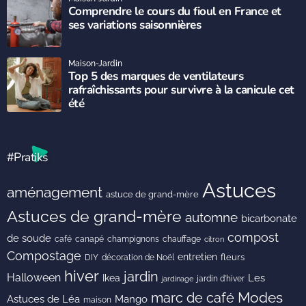
Comprendre le cours du fioul en France et
ses variations saisonnières
Maison-Jardin
Top 5 des marques de ventilateurs
rafraîchissants pour survivre à la canicule cet
été
#Pratiks
Astuces
aménagement
astuce de grand-mère
Astuces de grand-mère
automne
bicarbonate
compost
de soude
café
canapé
champignons
chauffage
citron
Compostage
entretien
DIY
fleurs
décoration de Noël
hiver
jardin
Halloween
Les
Ikea
jardin d'hiver
jardinage
Modes
marc de café
Astuces de Léa
Mango
maison