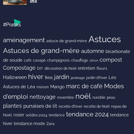
été
#Pratiks
Astuces
aménagement
astuce de grand-mère
Astuces de grand-mère
automne
bicarbonate
compost
de soude
café
canapé
champignons
chauffage
citron
Compostage
entretien
DIY
fleurs
décoration de Noël
hiver
jardin
Halloween
Les
Ikea
jardin d'hiver
jardinage
Modes
marc de café
Astuces de Léa
Mango
maison
noël
d'emploi
nettoyage
novembre
peau
nuisible
plantes
punaises de lit
recette de Noël
repas de
recette d'hiver
tendance 2024
rosier
tendance
Noël
soldes 2024
tendance
hiver
tendance mode
Zara