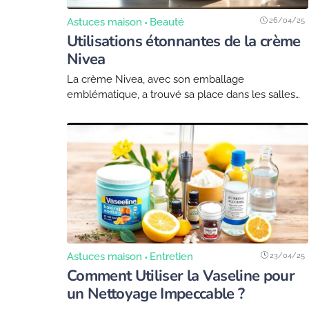
26/04/25
Astuces maison
Beauté
Utilisations étonnantes de la crème
Nivea
La crème Nivea, avec son emballage
emblématique, a trouvé sa place dans les salles
de bain du monde entier. Connue pour sa texture
riche et ses propriétés hydratantes, cette crème...
23/04/25
Astuces maison
Entretien
Comment Utiliser la Vaseline pour
un Nettoyage Impeccable ?