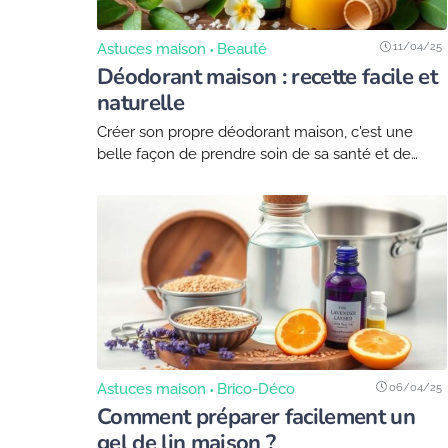
11/04/25
Astuces maison
Beauté
Déodorant maison : recette facile et
naturelle
Créer son propre déodorant maison, c'est une
belle façon de prendre soin de sa santé et de
l'environnement en même temps. Cependant, la
recette utilise parfois des produits chimiques qui...
06/04/25
Astuces maison
Brico-Déco
Comment préparer facilement un
gel de lin maison ?