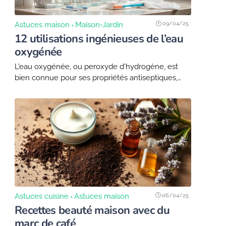
09/04/25
Astuces maison
Maison-Jardin
12 utilisations ingénieuses de l’eau
oxygénée
L'eau oxygénée, ou peroxyde d'hydrogène, est
bien connue pour ses propriétés antiseptiques,
mais ses applications vont bien au-delà de la
simple désinfection. Polyvalente, elle trouve sa
place dans de nombreux...
06/04/25
Astuces cuisine
Astuces maison
Recettes beauté maison avec du
marc de café