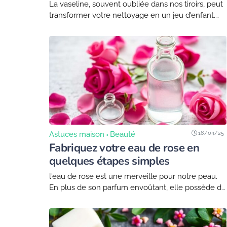
La vaseline, souvent oubliée dans nos tiroirs, peut
transformer votre nettoyage en un jeu d'enfant.
Cependant, avant de plonger dans cette astuce, il
est essentiel de rappeler que certains ingrédients...
18/04/25
Astuces maison
Beauté
Fabriquez votre eau de rose en
quelques étapes simples
l'eau de rose est une merveille pour notre peau.
En plus de son parfum envoûtant, elle possède de
nombreuses vertus : elle apaise, tonifie et hydrate
la peau. Ce diy...