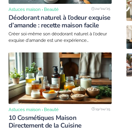
24/04/25
Astuces maison
Beauté
Déodorant naturel à l’odeur exquise
d’amande : recette maison facile
Créer soi-même son déodorant naturel à l'odeur
exquise d'amande est une expérience
enrichissante et satisfaisante. Cependant, il est
essentiel de travailler en toute sécurité.
Avertissement : la recette utilise parfois...
19/04/25
Astuces maison
Beauté
10 Cosmétiques Maison
Directement de la Cuisine