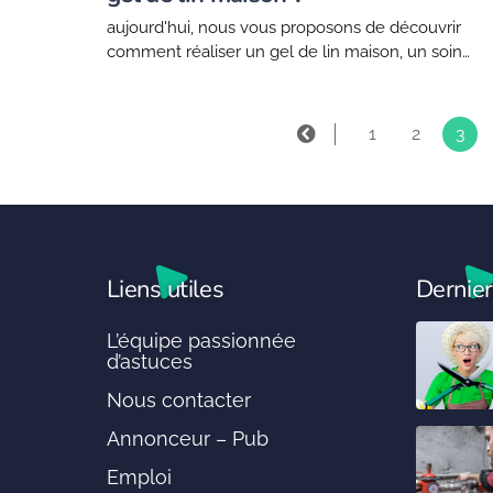
aujourd'hui, nous vous proposons de découvrir
comment réaliser un gel de lin maison, un soin
naturel idéal pour apporter hydratation et
définition à vos cheveux. attention, cette recette
est une...
1
2
3
Liens utiles
Dernier
L’équipe passionnée
d’astuces
Nous contacter
Annonceur – Pub
Emploi