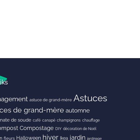
iks
Astuces
agement
astuce de grand-mère
ces de grand-mère
automne
onate de soude
café
canapé
champignons
chauffage
ompost
Compostage
DIY
décoration de Noël
hiver
jardin
Halloween
en
Ikea
fleurs
jardinage