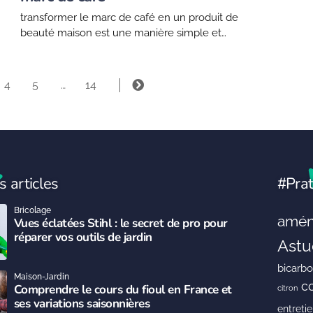
transformer le marc de café en un produit de
beauté maison est une manière simple et
écologique de donner une nouvelle vie à cet
ingrédient du quotidien. toutefois, il est...
4
5
…
14
s articles
#Prat
Bricolage
amén
Vues éclatées Stihl : le secret de pro pour
réparer vos outils de jardin
Astu
bicarb
Maison-Jardin
c
Comprendre le cours du fioul en France et
citron
ses variations saisonnières
entreti