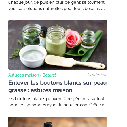
Chaque jour, de plus en plus de gens se tournent
vers les solutions naturelles pour leurs besoins en
cosmétiques. Ces alternatives non seulement
respectent notre peau et nos cheveux, mais...
15/04/25
Astuces maison
Beauté
Enlever les boutons blancs sur peau
grasse : astuces maison
les boutons blancs peuvent être gênants, surtout
pour les personnes ayant la peau grasse. Grâce à
cette recette, fabrique toi-même un soin maison
pour les aider à disparaître. Attention :...