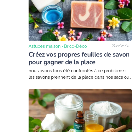
14/04/25
Astuces maison
Brico-Déco
Créez vos propres feuilles de savon
pour gagner de la place
nous avons tous été confrontés à ce problème :
les savons prennent de la place dans nos sacs ou
valises lors des voyages. Pour remédier à cela,
pourquoi ne pas...