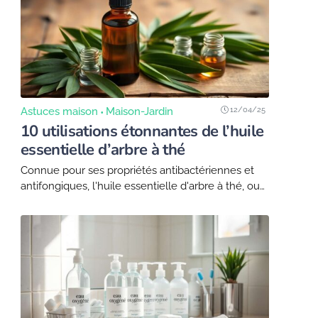
12/04/25
Astuces maison
Maison-Jardin
10 utilisations étonnantes de l’huile
essentielle d’arbre à thé
Connue pour ses propriétés antibactériennes et
antifongiques, l'huile essentielle d'arbre à thé, ou
tea tree, est utilisée depuis des siècles par les
peuples autochtones d'Australie. Cette essence
naturelle a su...