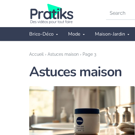
Search
on
Pratiks
Brico-Déco
Mode
Maison-Jardin
Accueil
›
Astuces maison
›
Page 3
Astuces maison