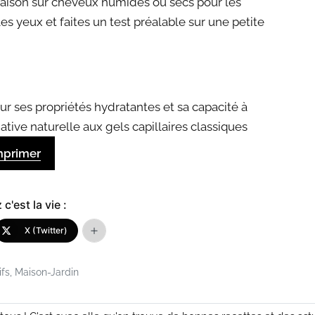
maison sur cheveux humides ou secs pour les
 les yeux et faites un test préalable sur une petite
our ses propriétés hydratantes et sa capacité à
native naturelle aux gels capillaires classiques
mprimer
c'est la vie :
X (Twitter)
ifs
,
Maison-Jardin