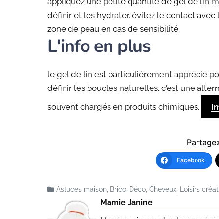
appliquez une petite quantité de gel de lin 
définir et les hydrater. évitez le contact avec
zone de peau en cas de sensibilité.
L'info en plus
le gel de lin est particulièrement apprécié p
définir les boucles naturelles. c'est une alter
souvent chargés en produits chimiques.
I
Partagez 
Facebook
Astuces maison
,
Brico-Déco
,
Cheveux
,
Loisirs créat
Mamie Janine