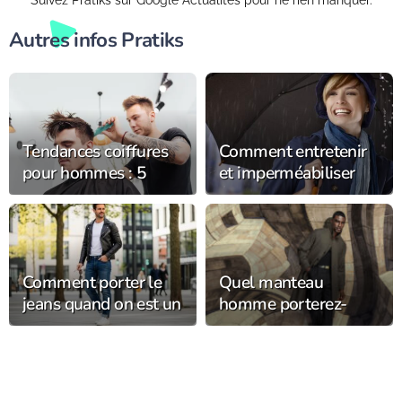
Suivez Pratiks sur Google Actualités pour ne rien manquer.
Autres infos Pratiks
Tendances coiffures
Comment entretenir
pour hommes : 5
et imperméabiliser
coupes et styles en
son chapeau de pluie
vogue cette année
pour le garder plus
longtemps ?
Comment porter le
Quel manteau
jeans quand on est un
homme porterez-
homme au quotidien
vous cet hiver ?
?