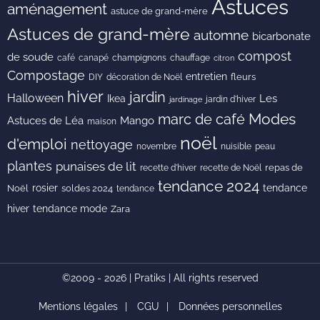
Astuces
aménagement
astuce de grand-mère
Astuces de grand-mère
automne
bicarbonate
compost
de soude
café
canapé
champignons
chauffage
citron
Compostage
entretien
DIY
fleurs
décoration de Noël
hiver
jardin
Halloween
Les
Ikea
jardin d'hiver
jardinage
Modes
marc de café
Astuces de Léa
Mango
maison
noël
d'emploi
nettoyage
novembre
peau
nuisible
plantes
punaises de lit
recette de Noël
repas de
recette d'hiver
tendance 2024
rosier
tendance
Noël
soldes 2024
tendance
hiver
tendance mode
Zara
©2009 - 2026 | Pratiks | All rights reserved
Mentions légales
CGU
Données personnelles