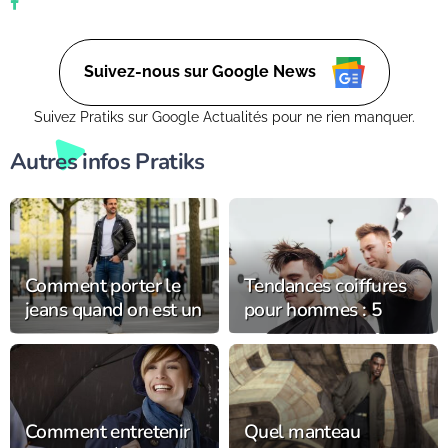
Suivez-nous sur Google News
Suivez Pratiks sur Google Actualités pour ne rien manquer.
Autres infos Pratiks
Comment porter le
Tendances coiffures
jeans quand on est un
pour hommes : 5
homme au quotidien
coupes et styles en
?
vogue cette année
Comment entretenir
Quel manteau