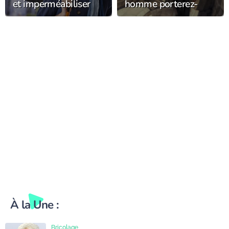
et imperméabiliser
homme porterez-
son chapeau de pluie
vous cet hiver ?
pour le garder plus
longtemps ?
À la Une :
Bricolage