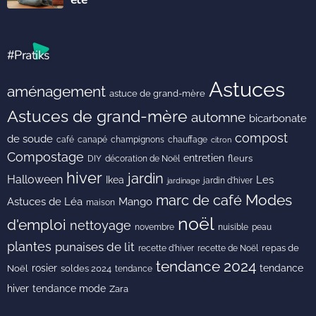
#Pratiks
Astuces
aménagement
astuce de grand-mère
Astuces de grand-mère
automne
bicarbonate
compost
de soude
café
canapé
champignons
chauffage
citron
Compostage
entretien
DIY
fleurs
décoration de Noël
hiver
jardin
Halloween
Les
Ikea
jardin d'hiver
jardinage
Modes
marc de café
Astuces de Léa
Mango
maison
noël
d'emploi
nettoyage
novembre
peau
nuisible
plantes
punaises de lit
recette de Noël
repas de
recette d'hiver
tendance 2024
rosier
tendance
Noël
soldes 2024
tendance
hiver
tendance mode
Zara