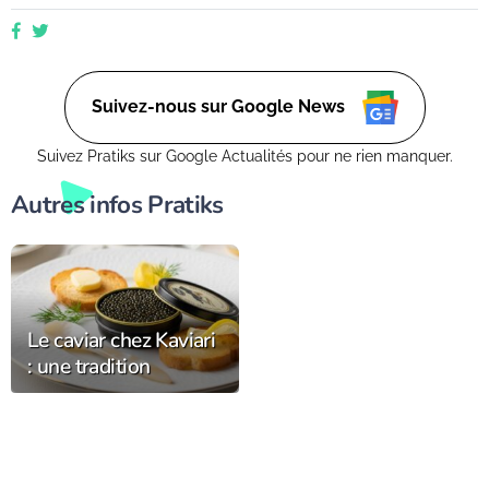
est mon havre de paix, un endroit où je peux me ressourcer
et m'émerveiller devant la beauté de la nature. Suivez mes
conseils et astuces pour créer votre propre oasis verte, que
ce soit dans un petit coin de balcon ou dans un vaste espace
verdoyant.
Suivez-nous sur Google News
Suivez Pratiks sur Google Actualités pour ne rien manquer.
Autres infos Pratiks
Le caviar chez Kaviari
: une tradition
française au service
du raffinement