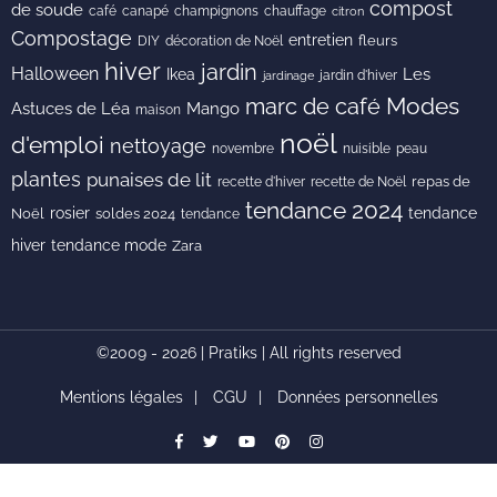
compost
de soude
café
canapé
champignons
chauffage
citron
Compostage
entretien
DIY
fleurs
décoration de Noël
hiver
jardin
Halloween
Les
Ikea
jardin d'hiver
jardinage
Modes
marc de café
Astuces de Léa
Mango
maison
noël
d'emploi
nettoyage
novembre
peau
nuisible
plantes
punaises de lit
recette de Noël
repas de
recette d'hiver
tendance 2024
rosier
tendance
Noël
soldes 2024
tendance
hiver
tendance mode
Zara
©2009 - 2026 | Pratiks | All rights reserved
Mentions légales
CGU
Données personnelles
facebook
Twitter
youtube
pinterest
instagram