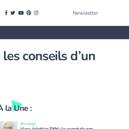
facebook
Twitter
youtube
pinterest
instagram
Newsletter
 les conseils d’un
À la Une :
Bricolage