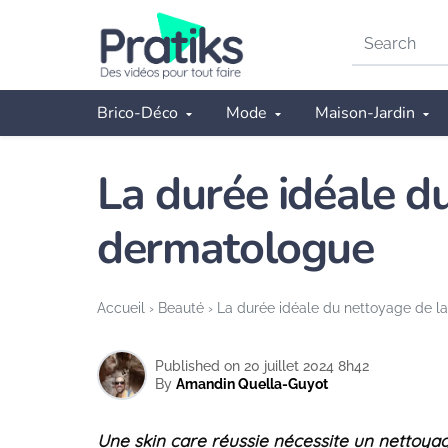
Search
on
Pratiks
Brico-Déco
Mode
Maison-Jardin
La durée idéale du
dermatologue
Accueil
›
Beauté
›
La durée idéale du nettoyage de la
Published on 20 juillet 2024 8h42
By
Amandin Quella-Guyot
Une skin care réussie nécessite un nettoyag