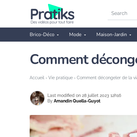
Search
on
Pratiks
Brico-Déco
Mode
Maison-Jardin
Comment décongel
Accueil
›
Vie pratique
›
Comment décongeler de la vi
Last modified on 28 juillet 2023 12h16
By
Amandin Quella-Guyot