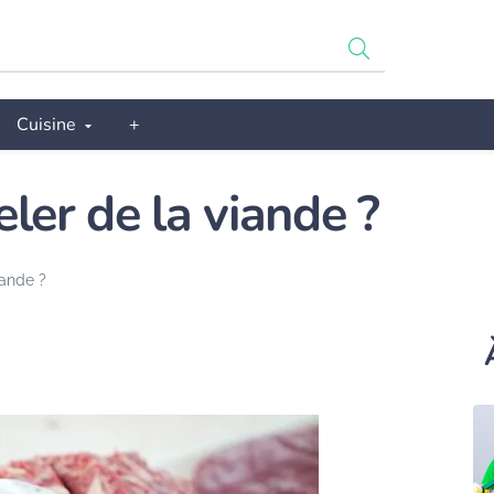
Cuisine
+
er de la viande ?
ande ?