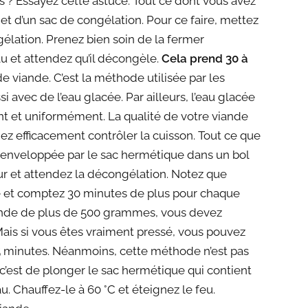
s ? Essayez cette astuce. Tout ce dont vous avez
e et d’un sac de congélation. Pour ce faire, mettez
élation. Prenez bien soin de la fermer
u et attendez qu’il décongèle.
Cela prend 30 à
e viande. C’est la méthode utilisée par les
 avec de l’eau glacée. Par ailleurs, l’eau glacée
t et uniformément. La qualité de votre viande
ez efficacement contrôler la cuisson. Tout ce que
de enveloppée par le sac hermétique dans un bol
eur et attendez la décongélation. Notez que
e et comptez 30 minutes de plus pour chaque
ande de plus de 500 grammes, vous devez
Mais si vous êtes vraiment pressé, vous pouvez
15 minutes. Néanmoins, cette méthode n’est pas
 c’est de plonger le sac hermétique qui contient
. Chauffez-le à 60 °C et éteignez le feu.