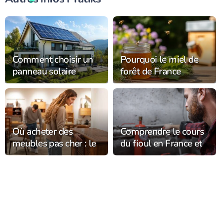
Comment choisir un
Pourquoi le miel de
panneau solaire
forêt de France
adapté à vos besoins
séduit-il les amateurs
énergétiques
d’apiculture ?
Où acheter des
Comprendre le cours
meubles pas cher : le
du fioul en France et
guide complet pour
ses variations
meubler sans se
saisonnières
ruiner