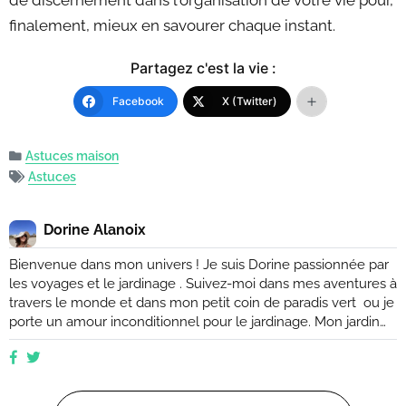
finalement, mieux en savourer chaque instant.
Partagez c'est la vie :
Facebook
X (Twitter)
Astuces maison
Astuces
Dorine Alanoix
Bienvenue dans mon univers ! Je suis Dorine passionnée par
les voyages et le jardinage . Suivez-moi dans mes aventures à
travers le monde et dans mon petit coin de paradis vert ou je
porte un amour inconditionnel pour le jardinage. Mon jardin
est mon havre de paix, un endroit où je peux me ressourcer
et m'émerveiller devant la beauté de la nature. Suivez mes
conseils et astuces pour créer votre propre oasis verte, que
ce soit dans un petit coin de balcon ou dans un vaste espace