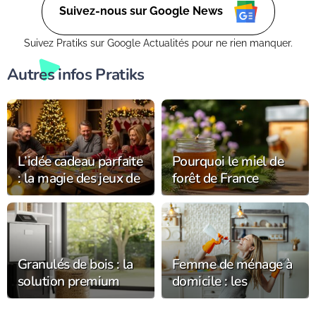
verdoyant.
Suivez-nous sur Google News
Suivez Pratiks sur Google Actualités pour ne rien manquer.
Autres infos Pratiks
L’idée cadeau parfaite
Pourquoi le miel de
: la magie des jeux de
forêt de France
société à Noël 2025
séduit-il les amateurs
d’apiculture ?
Granulés de bois : la
Femme de ménage à
solution premium
domicile : les
pour un chauffage
meilleurs conseils
écologique
pour un intérieur