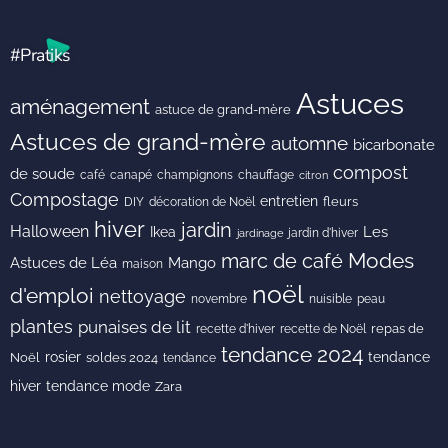
#Pratiks
Astuces
aménagement
astuce de grand-mère
Astuces de grand-mère
automne
bicarbonate
compost
de soude
café
canapé
champignons
chauffage
citron
Compostage
entretien
DIY
fleurs
décoration de Noël
hiver
jardin
Halloween
Les
Ikea
jardin d'hiver
jardinage
Modes
marc de café
Astuces de Léa
Mango
maison
noël
d'emploi
nettoyage
novembre
peau
nuisible
plantes
punaises de lit
recette de Noël
repas de
recette d'hiver
tendance 2024
rosier
tendance
Noël
soldes 2024
tendance
hiver
tendance mode
Zara