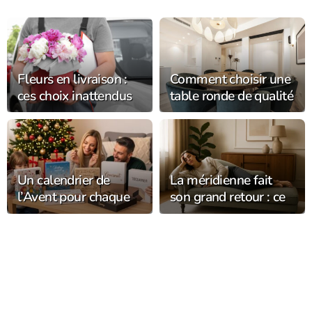
Fleurs en livraison :
Comment choisir une
ces choix inattendus
table ronde de qualité
qui font fondre les
pour votre intérieur ?
destinataires (et
durent bien plus
longtemps) !
Un calendrier de
La méridienne fait
l’Avent pour chaque
son grand retour : ce
membre de la famille
meuble oublié qui
transforme votre
salon avec élégance