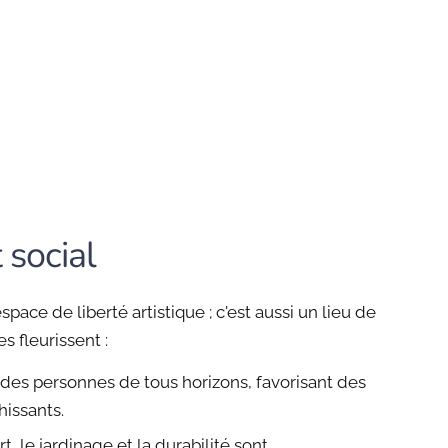
social
pace de liberté artistique ; c'est aussi un lieu de
s fleurissent :
re des personnes de tous horizons, favorisant des
hissants.
art, le jardinage et la durabilité sont