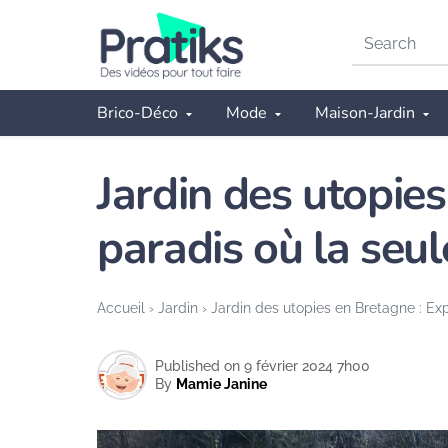
Search
on
Pratiks
Brico-Déco
Mode
Maison-Jardin
Jardin des utopies
paradis où la seule
Accueil
›
Jardin
›
Jardin des utopies en Bretagne : Expl
Published on 9 février 2024 7h00
By
Mamie Janine