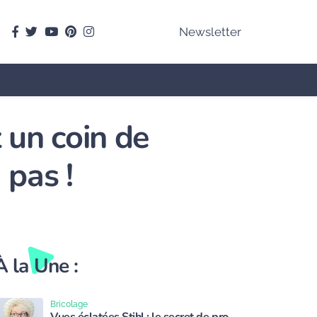
facebook
Twitter
youtube
pinterest
instagram
Newsletter
 un coin de
 pas !
À la Une :
Bricolage