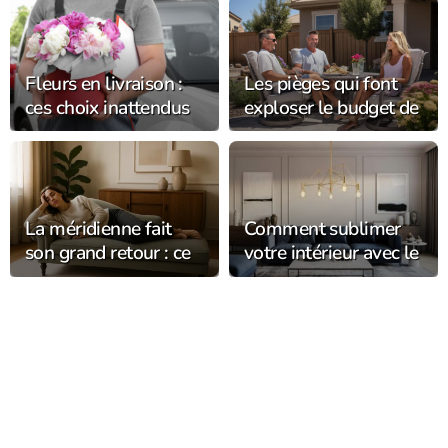
Fleurs en livraison :
Les pièges qui font
ces choix inattendus
exploser le budget de
qui font fondre les
votre salon de jardin
destinataires (et
durent bien plus
longtemps) !
La méridienne fait
Comment sublimer
son grand retour : ce
votre intérieur avec le
meuble oublié qui
luminaire haut de
transforme votre
gamme ?
salon avec élégance