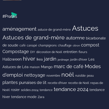
#Pratiks
Astuces
aménagement
astuce de grand-mère
Astuces de grand-mère
automne
bicarbonate
compost
de soude
café
canapé
champignons
chauffage
citron
Compostage
entretien
DIY
fleurs
décoration de Noël
hiver
jardin
Halloween
Les
Ikea
jardin d'hiver
jardinage
Modes
marc de café
Astuces de Léa
Mango
maison
noël
d'emploi
nettoyage
novembre
peau
nuisible
plantes
punaises de lit
recette de Noël
repas de
recette d'hiver
tendance 2024
rosier
tendance
Noël
soldes 2024
tendance
hiver
tendance mode
Zara