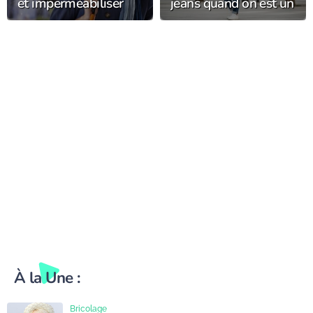
et imperméabiliser
jeans quand on est un
son chapeau de pluie
homme au quotidien
pour le garder plus
?
longtemps ?
À la Une :
Bricolage