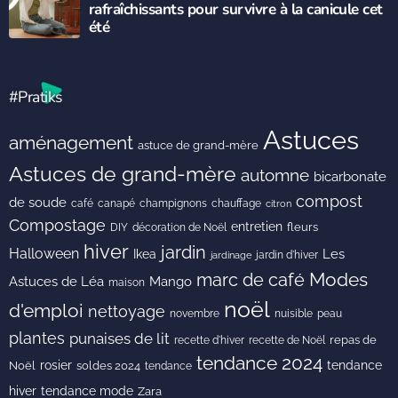
rafraîchissants pour survivre à la canicule cet
été
#Pratiks
Astuces
aménagement
astuce de grand-mère
Astuces de grand-mère
automne
bicarbonate
compost
de soude
café
canapé
champignons
chauffage
citron
Compostage
entretien
DIY
fleurs
décoration de Noël
hiver
jardin
Halloween
Les
Ikea
jardin d'hiver
jardinage
Modes
marc de café
Astuces de Léa
Mango
maison
noël
d'emploi
nettoyage
novembre
peau
nuisible
plantes
punaises de lit
recette de Noël
repas de
recette d'hiver
tendance 2024
rosier
tendance
Noël
soldes 2024
tendance
hiver
tendance mode
Zara