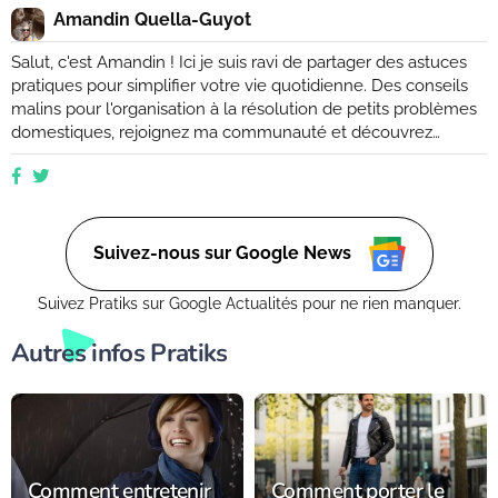
Amandin Quella-Guyot
Salut, c'est Amandin ! Ici je suis ravi de partager des astuces
pratiques pour simplifier votre vie quotidienne. Des conseils
malins pour l'organisation à la résolution de petits problèmes
domestiques, rejoignez ma communauté et découvrez
comment rendre votre quotidien plus facile et plus efficace.
Que vous soyez novice ou expert, ensemble, nous
explorerons des moyens ingénieux d'améliorer votre vie de
tous les jours. (Retrouvez moi aussi sur Ctendance.fr)
Suivez-nous sur Google News
Suivez Pratiks sur Google Actualités pour ne rien manquer.
Autres infos Pratiks
Comment entretenir
Comment porter le