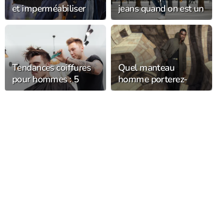
et imperméabiliser
jeans quand on est un
son chapeau de pluie
homme au quotidien
pour le garder plus
?
longtemps ?
Tendances coiffures
Quel manteau
pour hommes : 5
homme porterez-
coupes et styles en
vous cet hiver ?
vogue cette année