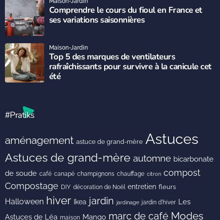
Maison-Jardin
Comprendre le cours du fioul en France et
ses variations saisonnières
Maison-Jardin
Top 5 des marques de ventilateurs
rafraîchissants pour survivre à la canicule cet
été
#Pratiks
Astuces
aménagement
astuce de grand-mère
Astuces de grand-mère
automne
bicarbonate
compost
de soude
café
canapé
champignons
chauffage
citron
Compostage
entretien
DIY
fleurs
décoration de Noël
hiver
jardin
Halloween
Les
Ikea
jardin d'hiver
jardinage
Modes
marc de café
Astuces de Léa
Mango
maison