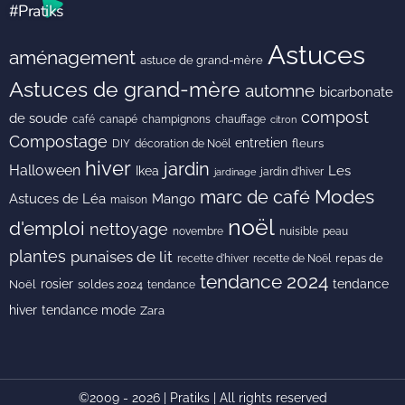
#Pratiks
Astuces
aménagement
astuce de grand-mère
Astuces de grand-mère
automne
bicarbonate
compost
de soude
café
canapé
champignons
chauffage
citron
Compostage
entretien
DIY
fleurs
décoration de Noël
hiver
jardin
Halloween
Les
Ikea
jardin d'hiver
jardinage
Modes
marc de café
Astuces de Léa
Mango
maison
noël
d'emploi
nettoyage
novembre
peau
nuisible
plantes
punaises de lit
recette de Noël
repas de
recette d'hiver
tendance 2024
rosier
tendance
Noël
soldes 2024
tendance
hiver
tendance mode
Zara
©2009 - 2026 | Pratiks | All rights reserved