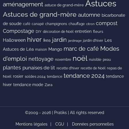
Astuces
aménagement
astuce de grand-mère
Astuces de grand-mère
automne
bicarbonate
compost
de soude
café
canapé
champignons
chauffage
citron
Compostage
entretien
DIY
fleurs
décoration de Noël
hiver
jardin
Halloween
Les
Ikea
jardin d'hiver
jardinage
Modes
marc de café
Astuces de Léa
Mango
maison
noël
d'emploi
nettoyage
novembre
peau
nuisible
plantes
punaises de lit
recette de Noël
repas de
recette d'hiver
tendance 2024
rosier
tendance
Noël
soldes 2024
tendance
hiver
tendance mode
Zara
©2009 - 2026 | Pratiks | All rights reserved
Mentions légales
CGU
Données personnelles