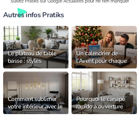
Suivez Pratiks sur Google Actualités pour ne rien manquer.
Autres infos Pratiks
Le plateau de table
Un calendrier de
basse : styles
l’Avent pour chaque
tendance, DIY et
membre de la famille
astuces déco à
adopter
Comment sublimer
Pourquoi le canapé
votre intérieur avec le
rapido à ouverture
luminaire haut de
facile séduit les petits
gamme ?
espaces ?