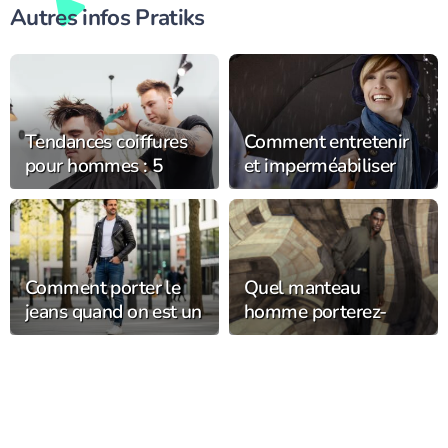
Autres infos Pratiks
Tendances coiffures
Comment entretenir
pour hommes : 5
et imperméabiliser
coupes et styles en
son chapeau de pluie
vogue cette année
pour le garder plus
longtemps ?
Comment porter le
Quel manteau
jeans quand on est un
homme porterez-
homme au quotidien
vous cet hiver ?
?