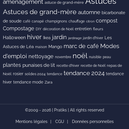
Astuces
aménagement
astuce de grand-mère
Astuces de grand-mère
automne
bicarbonate
compost
de soude
café
canapé
champignons
chauffage
citron
Compostage
entretien
DIY
fleurs
décoration de Noël
hiver
jardin
Halloween
Les
Ikea
jardin d'hiver
jardinage
Modes
marc de café
Astuces de Léa
Mango
maison
noël
d'emploi
nettoyage
novembre
peau
nuisible
plantes
punaises de lit
recette de Noël
repas de
recette d'hiver
tendance 2024
rosier
tendance
Noël
soldes 2024
tendance
hiver
tendance mode
Zara
©2009 - 2026 | Pratiks | All rights reserved
Mentions légales
CGU
Données personnelles