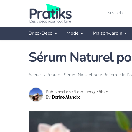
Search
on
Pratiks
Brico-Déco
Mode
Maison-Jardin
Sérum Naturel pou
Accueil
›
Beauté
›
Sérum Naturel pour Raffermir la Poi
Published on 16 avril 2025 18h40
By
Dorine Alanoix