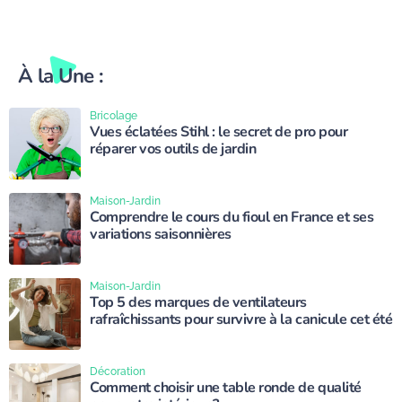
À la Une :
Bricolage
Vues éclatées Stihl : le secret de pro pour
réparer vos outils de jardin
Maison-Jardin
Comprendre le cours du fioul en France et ses
variations saisonnières
Maison-Jardin
Top 5 des marques de ventilateurs
rafraîchissants pour survivre à la canicule cet été
Décoration
Comment choisir une table ronde de qualité