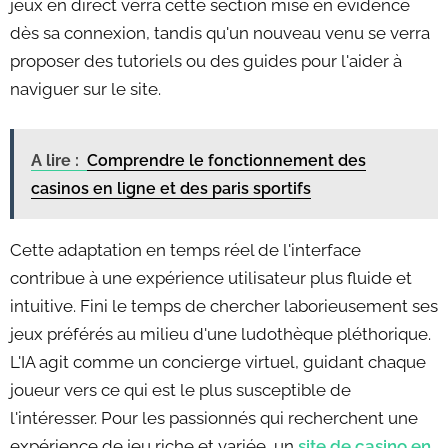
jeux en direct verra cette section mise en évidence
dès sa connexion, tandis qu'un nouveau venu se verra
proposer des tutoriels ou des guides pour l'aider à
naviguer sur le site.
A lire :
Comprendre le fonctionnement des
casinos en ligne et des paris sportifs
Cette adaptation en temps réel de l'interface
contribue à une expérience utilisateur plus fluide et
intuitive. Fini le temps de chercher laborieusement ses
jeux préférés au milieu d'une ludothèque pléthorique.
L'IA agit comme un concierge virtuel, guidant chaque
joueur vers ce qui est le plus susceptible de
l'intéresser. Pour les passionnés qui recherchent une
expérience de jeu riche et variée, un
site de casino en