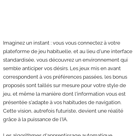
Imaginez un instant : vous vous connectez à votre
plateforme de jeu habituelle, et au lieu d'une interface
standardisée, vous découvrez un environnement qui
semble anticiper vos désirs. Les jeux mis en avant
correspondent à vos préférences passées, les bonus
proposés sont taillés sur mesure pour votre style de
jeu, et même la manière dont l'information vous est
présentée s'adapte à vos habitudes de navigation.
Cette vision, autrefois futuriste, devient une réalité
grâce à la puissance de l'IA.
Les algorithmes d'apprentissage automatique