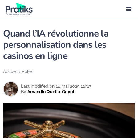
Quand l’IA révolutionne la
personnalisation dans les
casinos en ligne
Accueil
›
Poker
Last modified on 14 mai 2025 12h17
By
Amandin Quella-Guyot