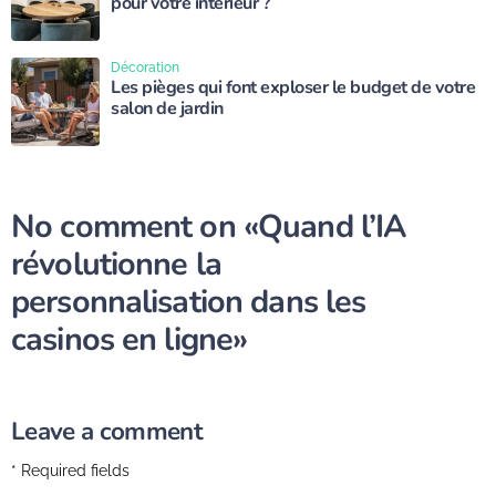
pour votre intérieur ?
Décoration
Les pièges qui font exploser le budget de votre
salon de jardin
No comment on
«Quand l’IA
révolutionne la
personnalisation dans les
casinos en ligne»
Leave a comment
* Required fields