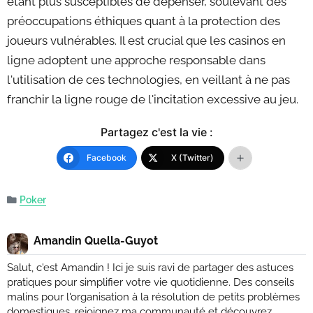
étant plus susceptibles de dépenser, soulevant des
préoccupations éthiques quant à la protection des
joueurs vulnérables. Il est crucial que les casinos en
ligne adoptent une approche responsable dans
l'utilisation de ces technologies, en veillant à ne pas
franchir la ligne rouge de l'incitation excessive au jeu.
Partagez c'est la vie :
Facebook
X (Twitter)
Poker
Amandin Quella-Guyot
Salut, c'est Amandin ! Ici je suis ravi de partager des astuces
pratiques pour simplifier votre vie quotidienne. Des conseils
malins pour l'organisation à la résolution de petits problèmes
domestiques, rejoignez ma communauté et découvrez