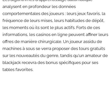
analysent en profondeur les données
comportementales des joueurs : leurs jeux favoris, la
fréquence de leurs mises, leurs habitudes de dépôt,
les moments où ils sont le plus actifs. Forts de ces
informations, les casinos en ligne peuvent affiner leurs
offres de manière chirurgicale. Un joueur assidu de
machines à sous se verra proposer des tours gratuits
sur les nouveautés du genre, tandis qu'un amateur de
blackjack recevra des bonus spécifiques pour ses
tables favorites.