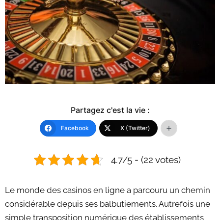
Partagez c'est la vie :
Facebook
X (Twitter)
4.7/5 - (22 votes)
Le monde des casinos en ligne a parcouru un chemin
considérable depuis ses balbutiements. Autrefois une
simple transposition numérique des établissements