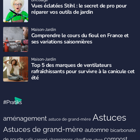
Bricolage
Vues éclatées Stihl : le secret de pro pour
réparer vos outils de jardin
Maison-Jardin
Comprendre le cours du fioul en France et
ses variations saisonnières
Maison-Jardin
Top 5 des marques de ventilateurs
rafraîchissants pour survivre à la canicule cet
été
#Pratiks
Astuces
aménagement
astuce de grand-mère
Astuces de grand-mère
automne
bicarbonate
compost
de soude
café
canapé
champignons
chauffage
citron