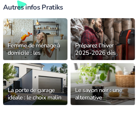
Autres infos Pratiks
Femme de ménage à
Préparez l’hiver
domicile : les
2025-2026 dès
meilleurs conseils
maintenant :
pour un intérieur
pourquoi investir
éclatant
dans un chauffage à
granulés performant
?
La porte de garage
Le savon noir : une
idéale : le choix malin
alternative
pour votre habitat
écologique pour
l’entretien de la
maison