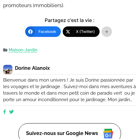
promoteurs immobiliers).
Partagez c'est la vie :
Facebook
X (Twitter)
Maison-Jardin
Dorine Alanoix
Bienvenue dans mon univers ! Je suis Dorine passionnée par
les voyages et le jardinage . Suivez-moi dans mes aventures à
travers le monde et dans mon petit coin de paradis vert ou je
porte un amour inconditionnel pour le jardinage. Mon jardin
est mon havre de paix, un endroit où je peux me ressourcer
et m'émerveiller devant la beauté de la nature. Suivez mes
conseils et astuces pour créer votre propre oasis verte, que
ce soit dans un petit coin de balcon ou dans un vaste espace
verdoyant.
Suivez-nous sur Google News