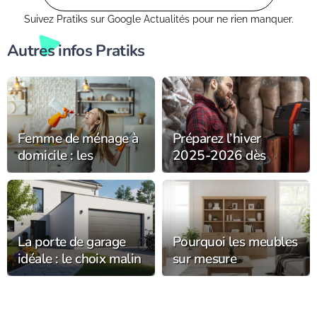
Suivez Pratiks sur Google Actualités pour ne rien manquer.
Autres infos Pratiks
Femme de ménage à
Préparez l’hiver
domicile : les
2025-2026 dès
meilleurs conseils
maintenant :
pour un intérieur
pourquoi investir
éclatant
dans un chauffage à
granulés performant
?
La porte de garage
Pourquoi les meubles
idéale : le choix malin
sur mesure
pour votre habitat
subliment-ils votre
intérieur avec
élégance ?