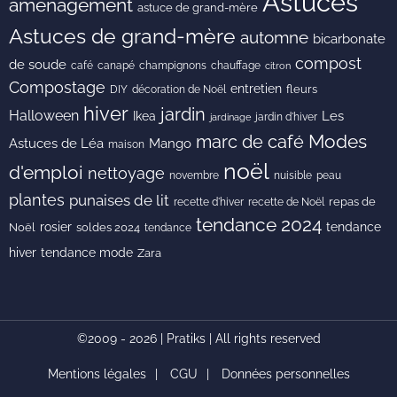
Astuces
aménagement
astuce de grand-mère
Astuces de grand-mère
automne
bicarbonate
compost
de soude
café
canapé
champignons
chauffage
citron
Compostage
entretien
DIY
fleurs
décoration de Noël
hiver
jardin
Halloween
Les
Ikea
jardin d'hiver
jardinage
Modes
marc de café
Astuces de Léa
Mango
maison
noël
d'emploi
nettoyage
novembre
peau
nuisible
plantes
punaises de lit
recette de Noël
repas de
recette d'hiver
tendance 2024
rosier
tendance
Noël
soldes 2024
tendance
hiver
tendance mode
Zara
©2009 - 2026 | Pratiks | All rights reserved
Mentions légales
CGU
Données personnelles