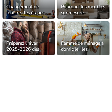
Changement de
Pourquoi les meubles
fenêtre : les étapes
sur mesure
clés pour réussir vos
subliment-ils votre
travaux
intérieur avec
élégance ?
Préparez l’hiver
Femme de ménage à
2025-2026 dès
domicile : les
maintenant :
meilleurs conseils
pourquoi investir
pour un intérieur
dans un chauffage à
éclatant
granulés performant
?