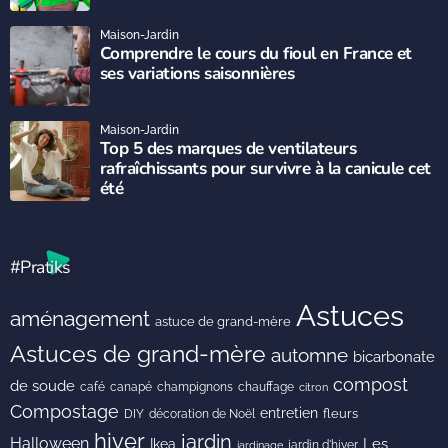
Maison-Jardin
Comprendre le cours du fioul en France et
ses variations saisonnières
Maison-Jardin
Top 5 des marques de ventilateurs
rafraîchissants pour survivre à la canicule cet
été
#Pratiks
Astuces
aménagement
astuce de grand-mère
Astuces de grand-mère
automne
bicarbonate
compost
de soude
café
canapé
champignons
chauffage
citron
Compostage
entretien
DIY
fleurs
décoration de Noël
hiver
jardin
Halloween
Les
Ikea
jardin d'hiver
jardinage