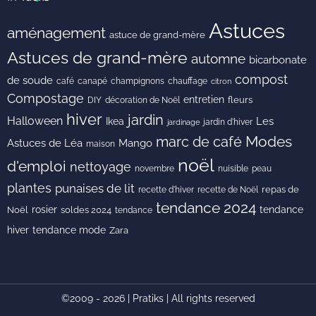
Astuces
aménagement
astuce de grand-mère
Astuces de grand-mère
automne
bicarbonate
compost
de soude
café
canapé
champignons
chauffage
citron
Compostage
entretien
DIY
fleurs
décoration de Noël
hiver
jardin
Halloween
Les
Ikea
jardin d'hiver
jardinage
Modes
marc de café
Astuces de Léa
Mango
maison
noël
d'emploi
nettoyage
novembre
peau
nuisible
plantes
punaises de lit
recette de Noël
repas de
recette d'hiver
tendance 2024
rosier
tendance
Noël
soldes 2024
tendance
hiver
tendance mode
Zara
©2009 - 2026 | Pratiks | All rights reserved