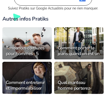
Suivez Pratiks sur Google Actualités pour ne rien manquer.
Autres infos Pratiks
Tendances coiffures
Comment porter le
pour hommes : 5
jeans quand on est un
coupes et styles en
homme au quotidien
vogue cette année
?
Comment entretenir
Quel manteau
et imperméabiliser
homme porterez-
son chapeau de pluie
vous cet hiver ?
pour le garder plus
longtemps ?