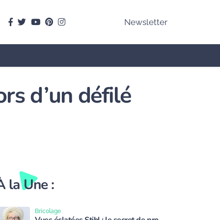
facebook
Twitter
youtube
pinterest
instagram
Newsletter
ors d’un défilé
À la Une :
Bricolage