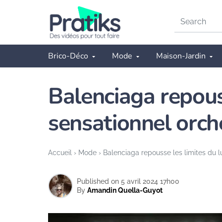
Search
on
Pratiks
Brico-Déco
Mode
Maison-Jardin
Balenciaga repouss
sensationnel orc
Accueil
›
Mode
›
Balenciaga repousse les limites du l
Published on 5 avril 2024 17h00
By
Amandin Quella-Guyot