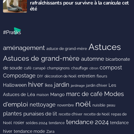
rafraîchissants pour survivre à la canicule cet
été
#Pratiks
Astuces
aménagement
astuce de grand-mère
Astuces de grand-mère
automne
bicarbonate
compost
de soude
café
canapé
champignons
chauffage
citron
Compostage
entretien
DIY
fleurs
décoration de Noël
hiver
jardin
Halloween
Les
Ikea
jardin d'hiver
jardinage
Modes
marc de café
Astuces de Léa
Mango
maison
noël
d'emploi
nettoyage
novembre
peau
nuisible
plantes
punaises de lit
recette de Noël
repas de
recette d'hiver
tendance 2024
rosier
tendance
Noël
soldes 2024
tendance
hiver
tendance mode
Zara