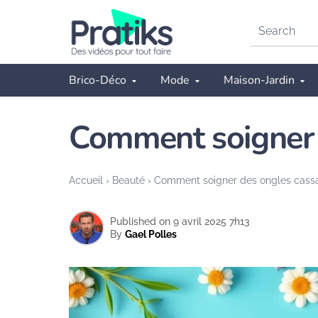
Search
on
Pratiks
Brico-Déco
Mode
Maison-Jardin
Comment soigner 
Accueil
›
Beauté
›
Comment soigner des ongles cassa
Published on 9 avril 2025 7h13
By
Gael Polles