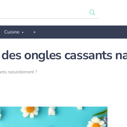
Cuisine
+
des ongles cassants na
nts naturellement ?