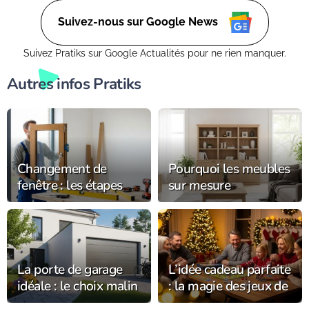
Suivez-nous sur Google News
Suivez Pratiks sur Google Actualités pour ne rien manquer.
Autres infos Pratiks
Changement de
Pourquoi les meubles
fenêtre : les étapes
sur mesure
clés pour réussir vos
subliment-ils votre
travaux
intérieur avec
élégance ?
La porte de garage
L’idée cadeau parfaite
idéale : le choix malin
: la magie des jeux de
pour votre habitat
société à Noël 2025