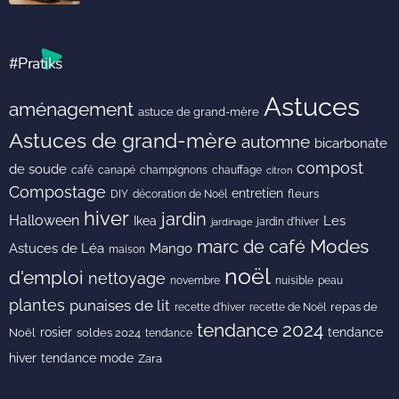
#Pratiks
Astuces
aménagement
astuce de grand-mère
Astuces de grand-mère
automne
bicarbonate
compost
de soude
café
canapé
champignons
chauffage
citron
Compostage
entretien
DIY
fleurs
décoration de Noël
hiver
jardin
Halloween
Les
Ikea
jardin d'hiver
jardinage
Modes
marc de café
Astuces de Léa
Mango
maison
noël
d'emploi
nettoyage
novembre
peau
nuisible
plantes
punaises de lit
recette de Noël
repas de
recette d'hiver
tendance 2024
rosier
tendance
Noël
soldes 2024
tendance
hiver
tendance mode
Zara