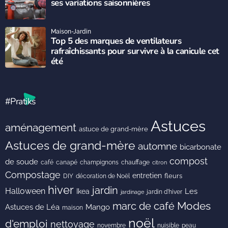
ses variations saisonnières
Maison-Jardin
Top 5 des marques de ventilateurs
rafraîchissants pour survivre à la canicule cet
été
#Pratiks
Astuces
aménagement
astuce de grand-mère
Astuces de grand-mère
automne
bicarbonate
compost
de soude
café
canapé
champignons
chauffage
citron
Compostage
entretien
DIY
fleurs
décoration de Noël
hiver
jardin
Halloween
Les
Ikea
jardin d'hiver
jardinage
Modes
marc de café
Astuces de Léa
Mango
maison
noël
d'emploi
nettoyage
novembre
peau
nuisible