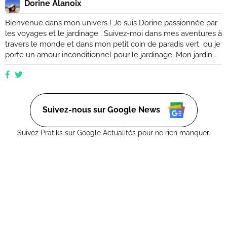
Dorine Alanoix
Bienvenue dans mon univers ! Je suis Dorine passionnée par
les voyages et le jardinage . Suivez-moi dans mes aventures à
travers le monde et dans mon petit coin de paradis vert ou je
porte un amour inconditionnel pour le jardinage. Mon jardin
est mon havre de paix, un endroit où je peux me ressourcer
et m'émerveiller devant la beauté de la nature. Suivez mes
conseils et astuces pour créer votre propre oasis verte, que
ce soit dans un petit coin de balcon ou dans un vaste espace
verdoyant.
Suivez-nous sur Google News
Suivez Pratiks sur Google Actualités pour ne rien manquer.