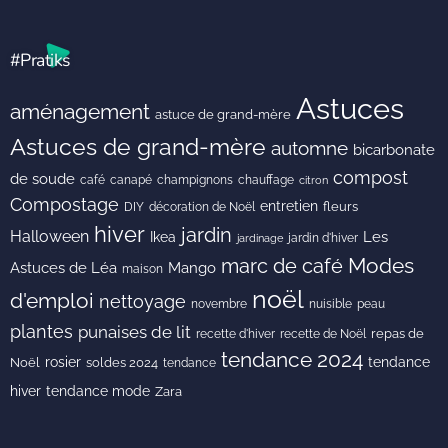
#Pratiks
Astuces
aménagement
astuce de grand-mère
Astuces de grand-mère
automne
bicarbonate
compost
de soude
café
canapé
champignons
chauffage
citron
Compostage
entretien
DIY
fleurs
décoration de Noël
hiver
jardin
Halloween
Les
Ikea
jardin d'hiver
jardinage
Modes
marc de café
Astuces de Léa
Mango
maison
noël
d'emploi
nettoyage
novembre
peau
nuisible
plantes
punaises de lit
recette de Noël
repas de
recette d'hiver
tendance 2024
rosier
tendance
Noël
soldes 2024
tendance
hiver
tendance mode
Zara