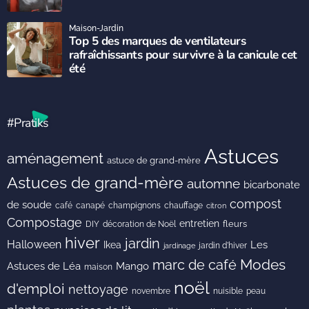
Maison-Jardin
Top 5 des marques de ventilateurs
rafraîchissants pour survivre à la canicule cet
été
#Pratiks
Astuces
aménagement
astuce de grand-mère
Astuces de grand-mère
automne
bicarbonate
compost
de soude
café
canapé
champignons
chauffage
citron
Compostage
entretien
DIY
fleurs
décoration de Noël
hiver
jardin
Halloween
Les
Ikea
jardin d'hiver
jardinage
Modes
marc de café
Astuces de Léa
Mango
maison
noël
d'emploi
nettoyage
novembre
peau
nuisible