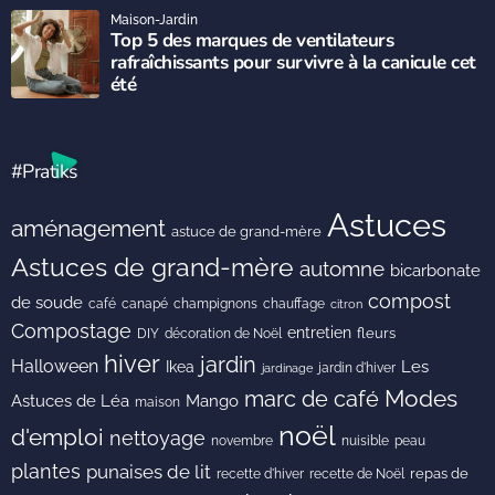
Maison-Jardin
Top 5 des marques de ventilateurs
rafraîchissants pour survivre à la canicule cet
été
#Pratiks
Astuces
aménagement
astuce de grand-mère
Astuces de grand-mère
automne
bicarbonate
compost
de soude
café
canapé
champignons
chauffage
citron
Compostage
entretien
DIY
fleurs
décoration de Noël
hiver
jardin
Halloween
Les
Ikea
jardin d'hiver
jardinage
Modes
marc de café
Astuces de Léa
Mango
maison
noël
d'emploi
nettoyage
novembre
peau
nuisible
plantes
punaises de lit
recette de Noël
repas de
recette d'hiver