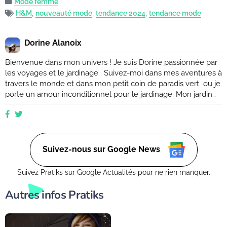
Mode femme
H&M
,
nouveauté mode
,
tendance 2024
,
tendance mode
Dorine Alanoix
Bienvenue dans mon univers ! Je suis Dorine passionnée par
les voyages et le jardinage . Suivez-moi dans mes aventures à
travers le monde et dans mon petit coin de paradis vert ou je
porte un amour inconditionnel pour le jardinage. Mon jardin
est mon havre de paix, un endroit où je peux me ressourcer
et m'émerveiller devant la beauté de la nature. Suivez mes
conseils et astuces pour créer votre propre oasis verte, que
ce soit dans un petit coin de balcon ou dans un vaste espace
verdoyant.
Suivez-nous sur Google News
Suivez Pratiks sur Google Actualités pour ne rien manquer.
Autres infos Pratiks