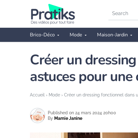
Search
on
Pratiks
Brico-Déco
Mode
Maison-Jardin
Créer un dressing 
astuces pour une 
Accueil
›
Mode
›
Créer un dressing fonctionnel dans u
Published on 24 mars 2024 20h00
By
Mamie Janine