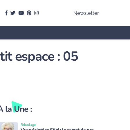
facebook
Twitter
youtube
pinterest
instagram
Newsletter
it espace : 05
À la Une :
Bricolage