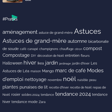
#Pratiks
Astuces
aménagement
astuce de grand-mère
Astuces de grand-mère
automne
bicarbonate
compost
de soude
café
canapé
champignons
chauffage
citron
Compostage
entretien
DIY
fleurs
décoration de Noël
hiver
jardin
Halloween
Les
Ikea
jardin d'hiver
jardinage
Modes
marc de café
Astuces de Léa
Mango
maison
noël
d'emploi
nettoyage
novembre
peau
nuisible
plantes
punaises de lit
recette de Noël
repas de
recette d'hiver
tendance 2024
rosier
tendance
Noël
soldes 2024
tendance
hiver
tendance mode
Zara