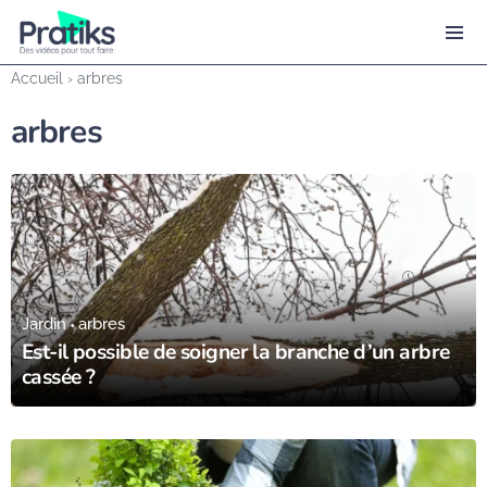
Accueil
›
arbres
arbres
09/12/23
Jardin
arbres
Est-il possible de soigner la branche d’un arbre
cassée ?