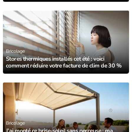
23/06/25
Bricolage
Stores thermiques installés cet été : voici
comment réduire votre facture de clim de 30 %
17/06/25
Bricolage
J’ai monté ce brise-soleil sans perceuse : ma