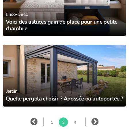
26/02/25
Brico-Déco
Voici des astuces gain de place pour une petite
chambre
23/07/24
Jardin
Quelle pergola choisir ? Adossée ou autoportée ?
1
2
3