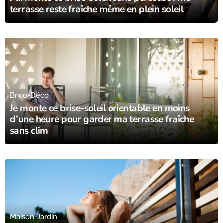
terrasse reste fraîche même en plein soleil
16/06/25
Brico-Déco
Je monte ce brise-soleil orientable en moins
d’une heure pour garder ma terrasse fraîche
sans clim
15/06/25
Maison-Jardin